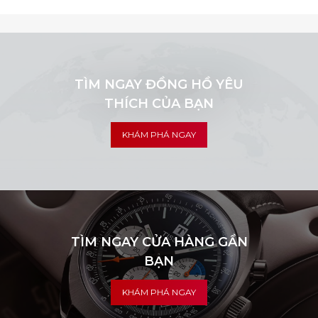
TÌM NGAY ĐỒNG HỒ YÊU
THÍCH CỦA BẠN
KHÁM PHÁ NGAY
TÌM NGAY CỬA HÀNG GẦN
BẠN
KHÁM PHÁ NGAY