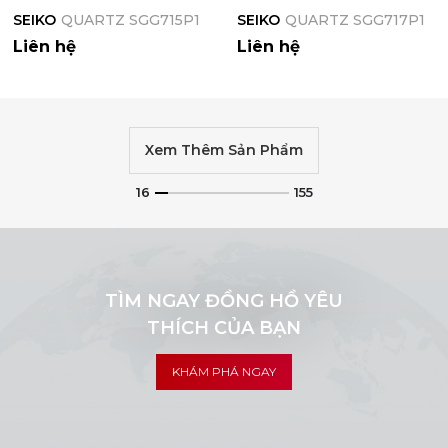
SEIKO
QUARTZ SGG715P1
SEIKO
QUARTZ SGG717P1
Liên hệ
Liên hệ
Xem Thêm Sản Phẩm
16
155
TÌM NGAY ĐỒNG HỒ YÊU
THÍCH CỦA BẠN
KHÁM PHÁ NGAY