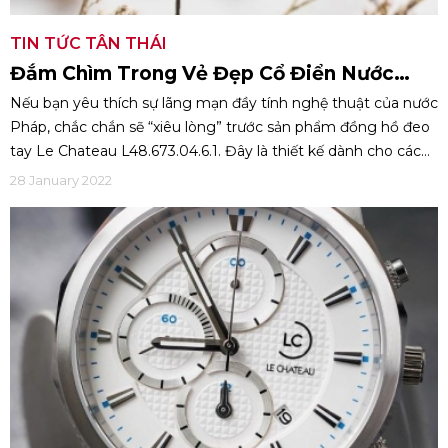
TIN TỨC TÂN THÁI
Đắm Chìm Trong Vẻ Đẹp Cổ Điển Nước
Pháp Với Le Chateau L48.673.04.6.1
Nếu bạn yêu thích sự lãng mạn đầy tính nghệ thuật của nước
Pháp, chắc chắn sẽ “xiêu lòng” trước sản phẩm đồng hồ đeo
tay Le Chateau L48.673.04.6.1. Đây là thiết kế dành cho các
cô nàng thời thượng, với vẻ đẹp vừa nữ tính vừa quyến rũ.
28 January 2022
Cùng với đó là chất liệu cao cấp đảm bảo độ bền đi cùng
năm tháng. Với các lý do trên, L48.673.04.6.1 thật sự là lựa
chọn tuyệt vời dành cho phái đẹp.