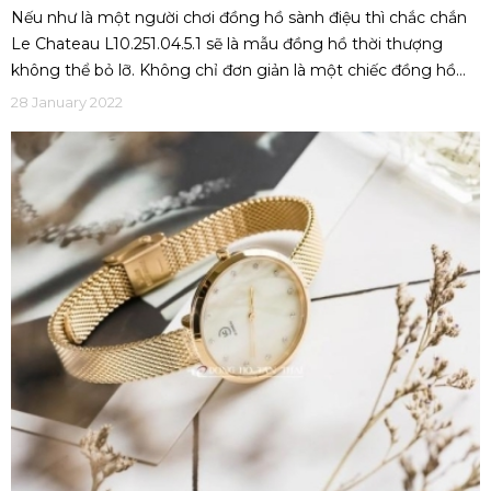
Đồng Hồ Le Chateau L10.251.04.5.1
Nếu như là một người chơi đồng hồ sành điệu thì chắc chắn
Le Chateau L10.251.04.5.1 sẽ là mẫu đồng hồ thời thượng
không thể bỏ lỡ. Không chỉ đơn giản là một chiếc đồng hồ
xem giờ, đây còn là một loại trang sức lắc tay cao cấp mà ai
28 January 2022
cũng muốn được sở hữu. Hãy theo dõi ngay bài viết dưới đây
sẽ khai phá vẻ đẹp của chúng.