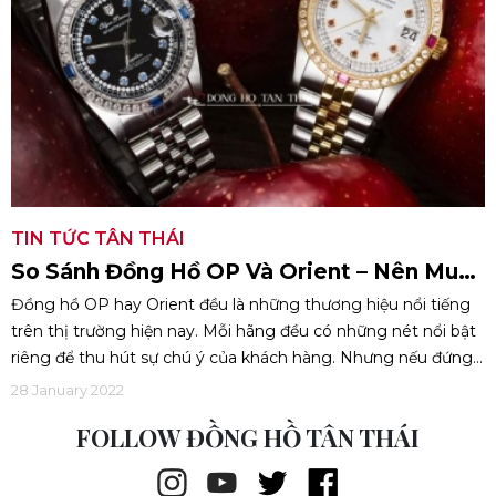
TIN TỨC TÂN THÁI
So Sánh Đồng Hồ OP Và Orient – Nên Mua
Sản Phẩm Nào?
Đồng hồ OP hay Orient đều là những thương hiệu nổi tiếng
trên thị trường hiện nay. Mỗi hãng đều có những nét nổi bật
riêng để thu hút sự chú ý của khách hàng. Nhưng nếu đứng
trước hai tên tuổi lớn đấy mà chỉ được chọn một thì nên mua
28 January 2022
sản phẩm nào? Câu hỏi khiến nhiều người không khỏi thắc
FOLLOW ĐỒNG HỒ TÂN THÁI
mắc, vì vậy bài viết dưới đây Đồng hồ Tân Thái sẽ giúp bạn
đưa ra lời giải chi tiết nhất.