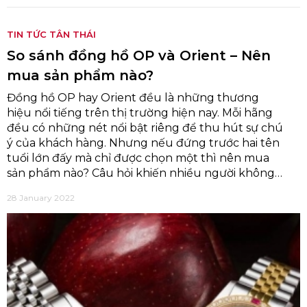
TIN TỨC TÂN THÁI
So sánh đồng hồ OP và Orient – Nên
mua sản phẩm nào?
Đồng hồ OP hay Orient đều là những thương
hiệu nổi tiếng trên thị trường hiện nay. Mỗi hãng
đều có những nét nổi bật riêng để thu hút sự chú
ý của khách hàng. Nhưng nếu đứng trước hai tên
tuổi lớn đấy mà chỉ được chọn một thì nên mua
sản phẩm nào? Câu hỏi khiến nhiều người không
khỏi thắc mắc, vì vậy bài viết dưới đây Đồng hồ Tân
28 January 2022
Thái sẽ giúp bạn đưa ra lời giải chi tiết nhất.