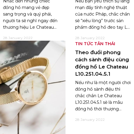
Nhắc đến những chiếc
Nếu bạn yêu thích sự lãng
đồng hồ mang vẻ đẹp
mạn đầy tính nghệ thuật
sang trọng và quý phái,
của nước Pháp, chắc chắn
người ta sẽ nghĩ ngay đến
sẽ “xiêu lòng” trước sản
thương hiệu Le Chateau
phẩm đồng hồ đeo tay Le
đến từ nước Pháp thơ
Chateau L48.673.04.6.1.
28 January 2022
28 January 2022
mộng. Đồng hồ Le
Đây là thiết kế dành cho
TIN TỨC TÂN THÁI
Chateau L18.192.02.6.2 -
các cô nàng thời thượng,
Theo đuổi phong
một trong những tên tuổi
với vẻ đẹp vừa nữ tính vừa
cách sành điệu cùng
đang làm chao đảo giới
quyến rũ. Cùng với đó là
đồng hồ Le Chateau
mộ điệu Việt Nam gần
chất liệu cao cấp đảm bảo
đây. Vậy đâu là lý do sản
độ bền đi cùng năm
L10.251.04.5.1
phẩm lại nhận được sự yêu
tháng. Với các lý do trên,
Nếu như là một người chơi
thích đến vậy. Hãy cùng
L48.673.04.6.1 thật sự là
đồng hồ sành điệu thì
đồng hồ Tân Thái tìm hiểu
lựa chọn tuyệt vời dành
chắc chắn Le Chateau
ngay qua bài viết sau đây
cho phái đẹp.
L10.251.04.5.1 sẽ là mẫu
nhé!
đồng hồ thời thượng
không thể bỏ lỡ. Không
28 January 2022
chỉ đơn giản là một chiếc
đồng hồ xem giờ, đây còn