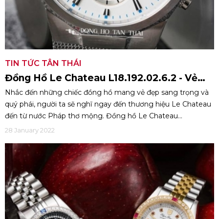
TIN TỨC TÂN THÁI
Đồng Hồ Le Chateau L18.192.02.6.2 - Vẻ
Đẹp Mạnh Mẽ Đầy Sự Thu Hút
Nhắc đến những chiếc đồng hồ mang vẻ đẹp sang trọng và
quý phái, người ta sẽ nghĩ ngay đến thương hiệu Le Chateau
đến từ nước Pháp thơ mộng. Đồng hồ Le Chateau
L18.192.02.6.2 - một trong những tên tuổi đang làm chao đảo
28 January 2022
giới mộ điệu Việt Nam gần đây. Vậy đâu là lý do sản phẩm lại
nhận được sự yêu thích đến vậy. Hãy cùng đồng hồ Tân Thái
tìm hiểu ngay qua bài viết sau đây nhé!