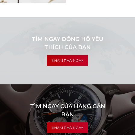
là một loại trang sức lắc
tay cao cấp mà ai cũng
muốn được sở hữu. Hãy
theo dõi ngay bài viết dưới
đây sẽ khai phá vẻ đẹp của
chúng.
TÌM NGAY ĐỒNG HỒ YÊU
THÍCH CỦA BẠN
KHÁM PHÁ NGAY
TÌM NGAY CỬA HÀNG GẦN
BẠN
KHÁM PHÁ NGAY