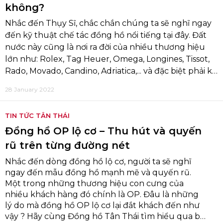
không?
Nhắc đến Thụy Sĩ, chắc chắn chúng ta sẽ nghĩ ngay
đến kỹ thuật chế tác đồng hồ nổi tiếng tại đây. Đất
nước này cũng là nơi ra đời của nhiều thương hiệu
lớn như: Rolex, Tag Heuer, Omega, Longines, Tissot,
Rado, Movado, Candino, Adriatica,... và đặc biệt phải kể
đến là đồng hồ OP. Với các thiết kế không quá sang
28 January 2022
chảnh, không cầu kỳ, các sản phẩm mang tên OP
dần dần đã chinh phục người tiêu dùng bằng chính
TIN TỨC TÂN THÁI
sự bình dị và giản đơn của mình.
Đồng hồ OP lộ cơ – Thu hút và quyến
rũ trên từng đường nét
Nhắc đến dòng đồng hồ lộ cơ, người ta sẽ nghĩ
ngay đến mẫu đồng hồ mạnh mẽ và quyến rũ.
Một trong những thương hiệu con cưng của
nhiều khách hàng đó chính là OP. Đâu là những
lý do mà đồng hồ OP lộ cơ lại đắt khách đến như
vậy ? Hãy cùng Đồng hồ Tân Thái tìm hiểu qua bài