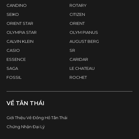
CANDINO
ROTARY
SEIKO
CITIZEN
ORIENT STAR
ORIENT
OLYMPIA STAR
OLYM PIANUS
CALVIN KLEIN
AUGUST BERG
CASIO
SR
ESSENCE
CARIDAR
SAGA
LE CHATEAU
FOSSIL
ROCHET
VỀ TÂN THÁI
Giới Thiệu Về Đồng Hồ Tân Thái
Chứng Nhận Đại Lý