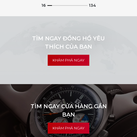
16
134
TÌM NGAY ĐỒNG HỒ YÊU
THÍCH CỦA BẠN
KHÁM PHÁ NGAY
TÌM NGAY CỬA HÀNG GẦN
BẠN
KHÁM PHÁ NGAY