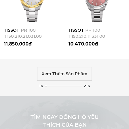
TISSOT
PR 100
TISSOT
PR 100
T150.210.21.031.00
T150.210.11.331.00
11.850.000đ
10.470.000đ
Xem Thêm Sản Phẩm
16
216
TÌM NGAY ĐỒNG HỒ YÊU
THÍCH CỦA BẠN