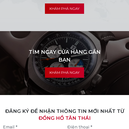
KHÁM PHÁ NGAY
TÌM NGAY CỬA HÀNG GẦN
BẠN
KHÁM PHÁ NGAY
ĐĂNG KÝ ĐỂ NHẬN THÔNG TIN MỚI NHẤT TỪ
ĐỒNG HỒ TÂN THÁI