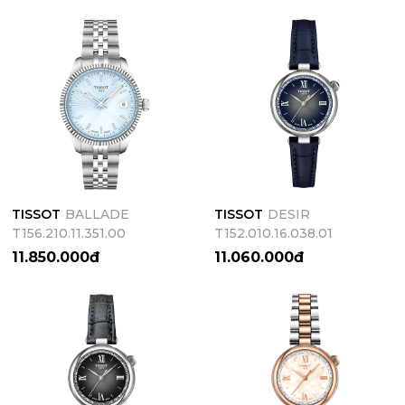
TISSOT
BALLADE
TISSOT
DESIR
T156.210.11.351.00
T152.010.16.038.01
11.850.000đ
11.060.000đ