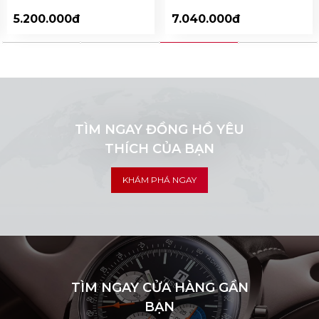
7.040.000đ
5.200.000đ
TÌM NGAY ĐỒNG HỒ YÊU
THÍCH CỦA BẠN
KHÁM PHÁ NGAY
TÌM NGAY CỬA HÀNG GẦN
BẠN