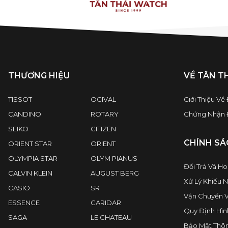
THƯƠNG HIỆU
VỀ TÂN T
TISSOT
OGIVAL
Giới Thiệu Về
CANDINO
ROTARY
Chứng Nhận Đ
SEIKO
CITIZEN
CHÍNH SÁ
ORIENT STAR
ORIENT
OLYMPIA STAR
OLYM PIANUS
Đổi Trả Và Ho
CALVIN KLEIN
AUGUST BERG
Xử Lý Khiếu N
CASIO
SR
Vận Chuyển V
ESSENCE
CARIDAR
Quy Định Hìn
SAGA
LE CHATEAU
Bảo Mật Thôn