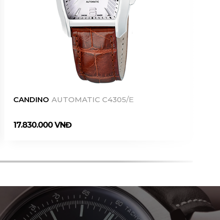
CANDINO
AUTOMATIC C4305/E
CA
17.830.000 VNĐ
17.