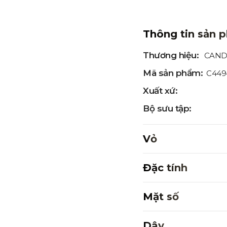
Thông tin sản 
Thương hiệu:
CAND
Mã sản phẩm:
C449
Xuất xứ:
Bộ sưu tập:
Vỏ
Đặc tính
Mặt số
Dây