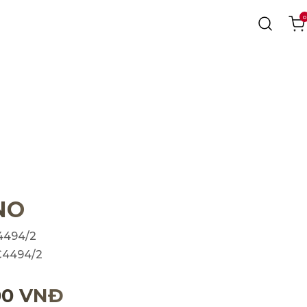
0
NO
4494/2
C4494/2
00 VNĐ