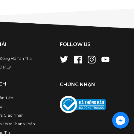
HÁI
FOLLOW US
 Đồng Hồ Tân Thái
ại Lý
CH
CHỨNG NHẬN
àn Tiền
ại
à Giao Nhận
h Thức Thanh Toán
g Tin