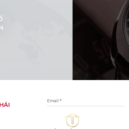
Ồ
N
HÁI