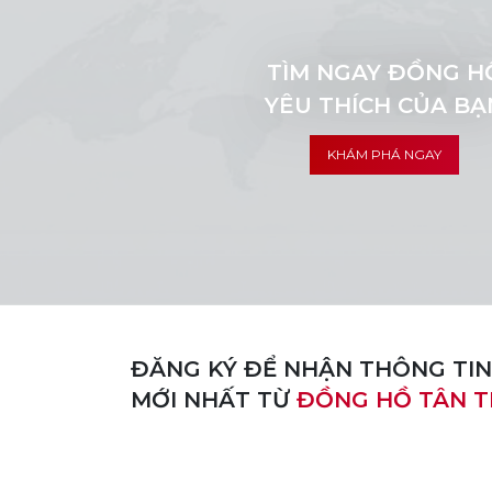
TÌM NGAY ĐỒNG H
YÊU THÍCH CỦA BẠ
KHÁM PHÁ NGAY
ĐĂNG KÝ ĐỂ NHẬN THÔNG TIN
MỚI NHẤT TỪ
ĐỒNG HỒ TÂN T